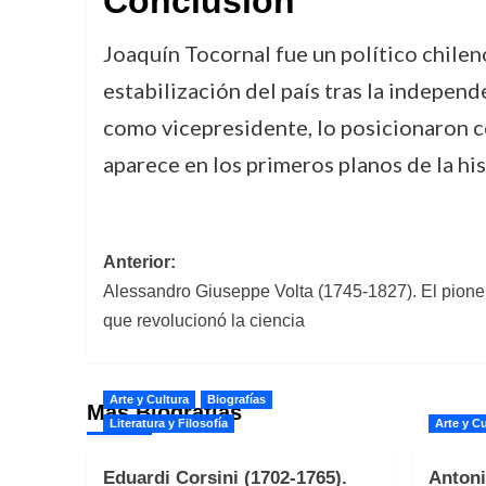
Conclusión
Joaquín Tocornal fue un político chilen
estabilización del país tras la independ
como vicepresidente, lo posicionaron 
aparece en los primeros planos de la his
Navegación
Anterior:
Alessandro Giuseppe Volta (1745-1827). El pioner
de
que revolucionó la ciencia
entradas
Arte y Cultura
Biografías
Más Biografías
Literatura y Filosofía
Arte y Cu
Eduardi Corsini (1702-1765).
Antoni