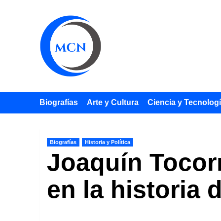
Saltar
al
contenido
Biografías
Arte y Cultura
Ciencia y Tecnolog
Biografías
Historia y Política
Joaquín Tocorn
en la historia 