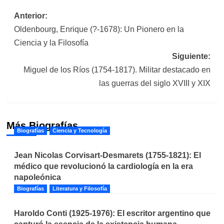
Navegación
Anterior:
Oldenbourg, Enrique (?-1678): Un Pionero en la
de
Ciencia y la Filosofía
entradas
Siguiente:
Miguel de los Ríos (1754-1817). Militar destacado en
las guerras del siglo XVIII y XIX
Más Biografías
Biografías
Ciencia y Tecnología
Jean Nicolas Corvisart-Desmarets (1755-1821): El
médico que revolucionó la cardiología en la era
napoleónica
Biografías
Literatura y Filosofía
Haroldo Conti (1925-1976): El escritor argentino que