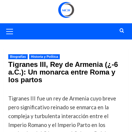
Saltar
al
contenido
Menú
primario
Biografías
Historia y Política
Tigranes III, Rey de Armenia (¿-6
a.C.): Un monarca entre Roma y
los partos
Tigranes III fue un rey de Armenia cuyo breve
pero significativo reinado se enmarca en la
compleja y turbulenta interacción entre el
Imperio Romano y el Imperio Parto en los