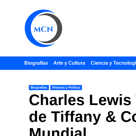
Saltar
al
contenido
Biografías
Arte y Cultura
Ciencia y Tecnolog
Biografías
Historia y Política
Charles Lewis 
de Tiffany & C
Mundial