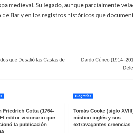
pa medieval. Su legado, aunque parcialmente velad
 de Bar y en los registros históricos que documen
dos que Desafió las Castas de
Dardo Cúneo (1914–2011)
Defe
as
Biografías
 Friedrich Cotta (1764-
Tomás Cooke (siglo XVIII)
 El editor visionario que
místico inglés y sus
cionó la publicación
extravagantes creencias
na