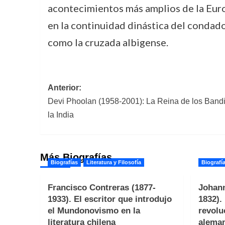
acontecimientos más amplios de la Euro
en la continuidad dinástica del condado
como la cruzada albigense.
Navegación
Anterior:
Devi Phoolan (1958-2001): La Reina de los Bandi
de
la India
entradas
Más Biografías
Biografías
Literatura y Filosofía
Biografí
Francisco Contreras (1877-
Johann
1933). El escritor que introdujo
1832).
el Mundonovismo en la
revolu
literatura chilena
alema