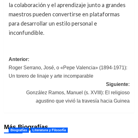
la colaboración y el aprendizaje junto a grandes
maestros pueden convertirse en plataformas
para desarrollar un estilo personal e
inconfundible.
Navegación
Anterior:
Roger Serrano, José, o «Pepe Valencia» (1894-1971):
de
Un torero de linaje y arte incomparable
entradas
Siguiente:
González Ramos, Manuel (s. XVIII): El religioso
agustino que vivió la travesía hacia Guinea
Más Biografías
Biografías
Literatura y Filosofía