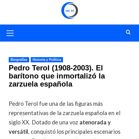
Saltar
al
contenido
Menú
primario
Biografías
Historia y Política
Pedro Terol (1908-2003). El
barítono que inmortalizó la
zarzuela española
Pedro Terol fue una de las figuras más
representativas de la zarzuela española en el
siglo XX. Dotado de una voz
atenorada y
versátil
, conquistó los principales escenarios