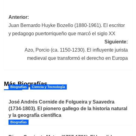
Navegación
Anterior:
Juan Bernardo Huyke Bozello (1880-1961). El escritor
de
y pedagogo puertorriqueño que marcó el siglo XX
entradas
Siguiente:
Azo, Porcio (ca. 1150-1230). El influyente jurista
medieval que transformó el derecho en Europa
Más Biografías
Biografías
Ciencia y Tecnología
José Andrés Cornide de Folgueira y Saavedra
(1734-1803). El pionero gallego de la historia natural
y la geografía científica
Biografías