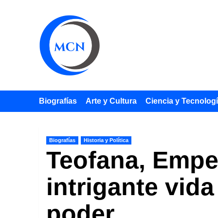
Saltar
al
contenido
Biografías
Arte y Cultura
Ciencia y Tecnolog
Biografías
Historia y Política
Teofana, Emper
intrigante vida
poder