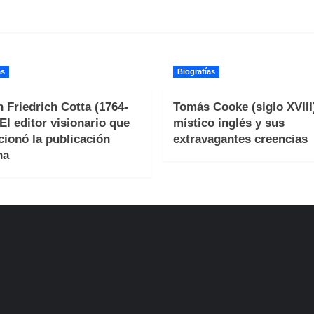
as
Biografías
 Friedrich Cotta (1764-
Tomás Cooke (siglo XVIII)
 El editor visionario que
místico inglés y sus
cionó la publicación
extravagantes creencias
na