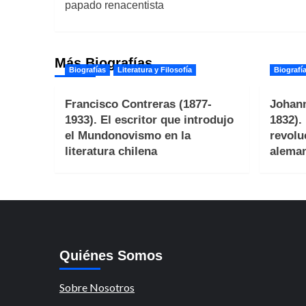
de
papado renacentista
entradas
Más Biografías
Biografías
Literatura y Filosofía
Biografí
Francisco Contreras (1877-
Johann
1933). El escritor que introdujo
1832).
el Mundonovismo en la
revolu
literatura chilena
alema
Quiénes Somos
Sobre Nosotros