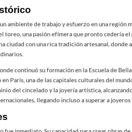
stórico
un ambiente de trabajo y esfuerzo en una región m
el toreo, una pasión efímera que pronto cedería el 
una ciudad con una rica tradición artesanal, donde
dinarios.
nde continuó su formación en la Escuela de Bellas 
 en París, una de las capitales culturales del mundo
inio del cincelado y la joyería artística, alcanza
ternacionales, llegando incluso a superar a joyero
es
o fue inmediato. Su capacidad para crear obras de