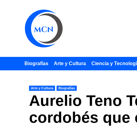
Saltar
al
contenido
Biografías
Arte y Cultura
Ciencia y Tecnolog
Arte y Cultura
Biografías
Aurelio Teno T
cordobés que c