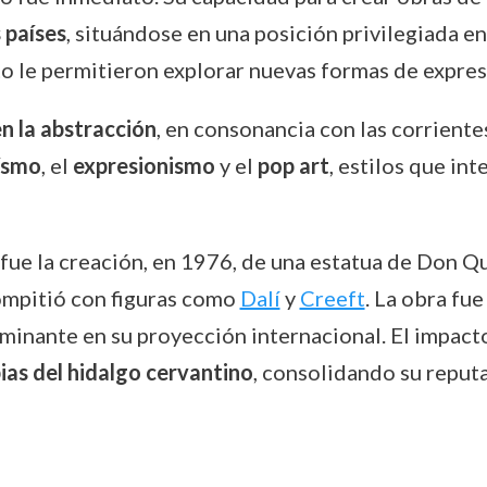
 países
, situándose en una posición privilegiada en 
le permitieron explorar nuevas formas de expresió
n la abstracción
, en consonancia con las corrient
ísmo
, el
expresionismo
y el
pop art
, estilos que in
fue la creación, en 1976, de una estatua de Don Qu
mpitió con figuras como
Dalí
y
Creeft
. La obra fu
inante en su proyección internacional. El impacto
ias del hidalgo cervantino
, consolidando su reput