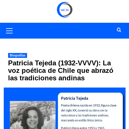
Saltar
al
contenido
Menú
primario
Biografías
Patricia Tejeda (1932-VVVV): La
voz poética de Chile que abrazó
las tradiciones andinas