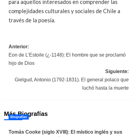
para aquellos interesados en comprender las
complejidades culturales y sociales de Chile a
través de la poesía.
Navegación
Anterior:
Eon de L’Estoile (¿-1148): El hombre que se proclamó
de
hijo de Dios
entradas
Siguiente:
Gielgud, Antonio (1792-1831). El general polaco que
luchó hasta la muerte
Más Biografías
Biografías
Tomás Cooke (siglo XVIII): El místico inglés y sus