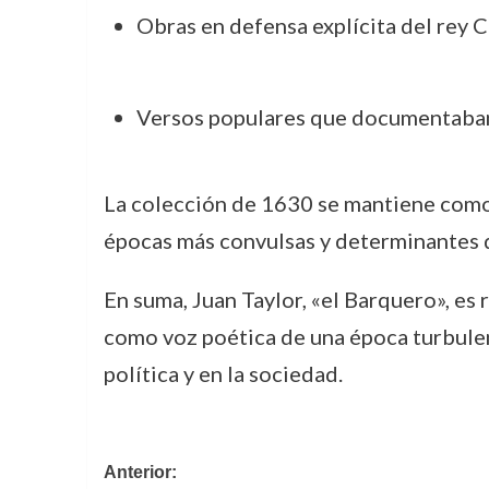
Obras en defensa explícita del rey Ca
Versos populares que documentaban 
La colección de 1630 se mantiene como f
épocas más convulsas y determinantes de
En suma, Juan Taylor, «el Barquero», es 
como voz poética de una época turbulenta
política y en la sociedad.
Navegación
Anterior: