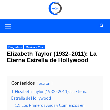
Saltar
al
contenido
Menú
primario
Biografías
Música y Cine
Elizabeth Taylor (1932–2011): La
Eterna Estrella de Hollywood
Contenidos
ocultar
1
Elizabeth Taylor (1932–2011): La Eterna
Estrella de Hollywood
1.1
Los Primeros Años y Comienzos en