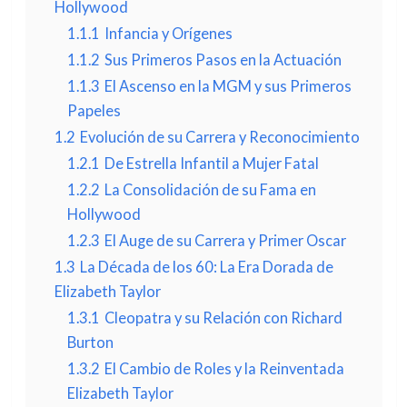
Hollywood
1.1.1
Infancia y Orígenes
1.1.2
Sus Primeros Pasos en la Actuación
1.1.3
El Ascenso en la MGM y sus Primeros
Papeles
1.2
Evolución de su Carrera y Reconocimiento
1.2.1
De Estrella Infantil a Mujer Fatal
1.2.2
La Consolidación de su Fama en
Hollywood
1.2.3
El Auge de su Carrera y Primer Oscar
1.3
La Década de los 60: La Era Dorada de
Elizabeth Taylor
1.3.1
Cleopatra y su Relación con Richard
Burton
1.3.2
El Cambio de Roles y la Reinventada
Elizabeth Taylor