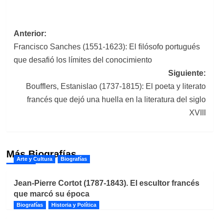
Navegación
Anterior:
Francisco Sanches (1551-1623): El filósofo portugués
de
que desafió los límites del conocimiento
entradas
Siguiente:
Boufflers, Estanislao (1737-1815): El poeta y literato
francés que dejó una huella en la literatura del siglo
XVIII
Más Biografías
Arte y Cultura
Biografías
Jean-Pierre Cortot (1787-1843). El escultor francés
que marcó su época
Biografías
Historia y Política