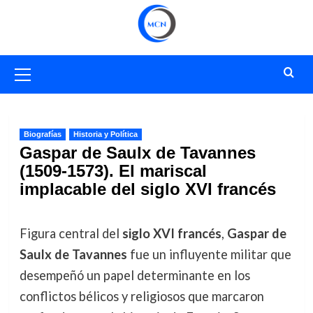
Saltar
al
contenido
Menú
primario
Biografías
Historia y Política
Gaspar de Saulx de Tavannes
(1509-1573). El mariscal
implacable del siglo XVI francés
Figura central del
siglo XVI francés
,
Gaspar de
Saulx de Tavannes
fue un influyente militar que
desempeñó un papel determinante en los
conflictos bélicos y religiosos que marcaron