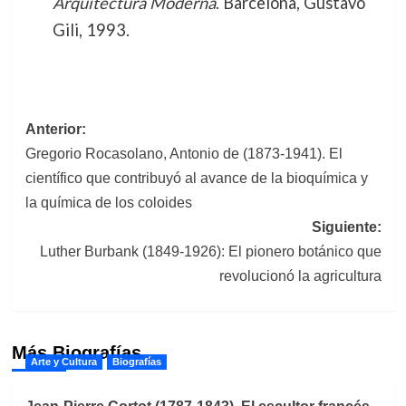
Arquitectura Moderna
. Barcelona, Gustavo
Gili, 1993.
Navegación
Anterior:
Gregorio Rocasolano, Antonio de (1873-1941). El
de
científico que contribuyó al avance de la bioquímica y
entradas
la química de los coloides
Siguiente:
Luther Burbank (1849-1926): El pionero botánico que
revolucionó la agricultura
Más Biografías
Arte y Cultura
Biografías