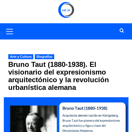
Saltar
al
contenido
Menú
primario
Arte y Cultura
Biografías
Bruno Taut (1880-1938). El
visionario del expresionismo
arquitectónico y la revolución
urbanística alemana