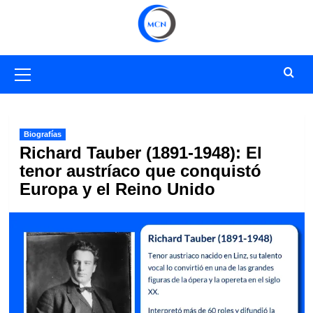
Saltar
al
contenido
Menú
primario
Biografías
Richard Tauber (1891-1948): El
tenor austríaco que conquistó
Europa y el Reino Unido