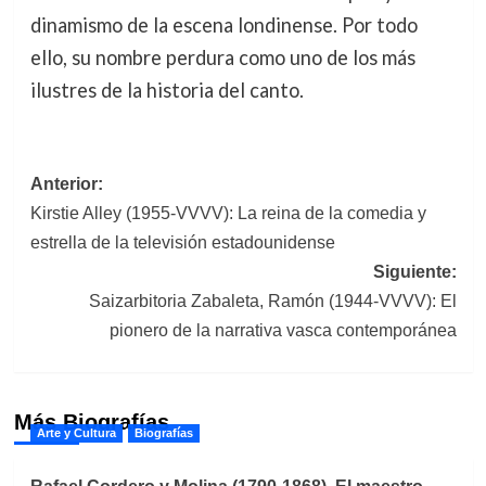
dinamismo de la escena londinense. Por todo
ello, su nombre perdura como uno de los más
ilustres de la historia del canto.
Navegación
Anterior:
Kirstie Alley (1955-VVVV): La reina de la comedia y
de
estrella de la televisión estadounidense
entradas
Siguiente:
Saizarbitoria Zabaleta, Ramón (1944-VVVV): El
pionero de la narrativa vasca contemporánea
Más Biografías
Arte y Cultura
Biografías