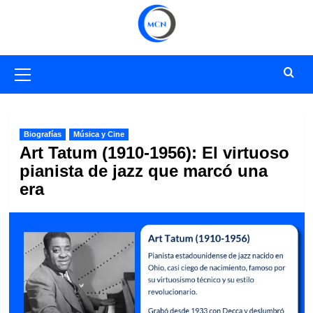
Saltar
al
contenido
Menú
primario
Biografías
Música y Cine
Art Tatum (1910-1956): El virtuoso
pianista de jazz que marcó una
era