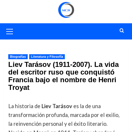
Saltar
al
contenido
Menú
primario
Biografías
Literatura y Filosofía
Liev Tarásov (1911-2007). La vida
del escritor ruso que conquistó
Francia bajo el nombre de Henri
Troyat
La historia de
Liev Tarásov
es la de una
transformación profunda, marcada por el exilio,
la reinvención personal y el éxito literario.