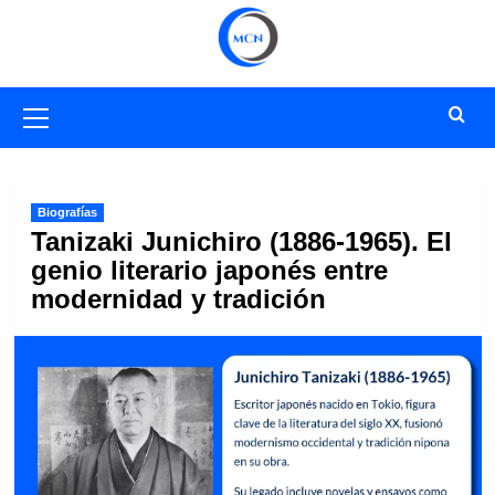
Saltar
al
contenido
Menú
primario
Biografías
Tanizaki Junichiro (1886-1965). El
genio literario japonés entre
modernidad y tradición