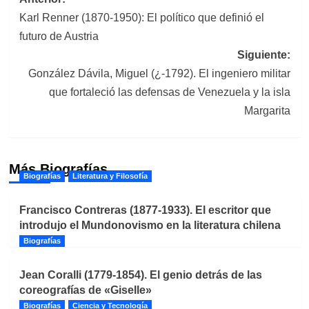
Navegación
Karl Renner (1870-1950): El político que definió el
de
futuro de Austria
entradas
Siguiente:
González Dávila, Miguel (¿-1792). El ingeniero militar
que fortaleció las defensas de Venezuela y la isla
Margarita
Más Biografías
Biografías
Literatura y Filosofía
Francisco Contreras (1877-1933). El escritor que
introdujo el Mundonovismo en la literatura chilena
Biografías
Jean Coralli (1779-1854). El genio detrás de las
coreografías de «Giselle»
Biografías
Ciencia y Tecnología