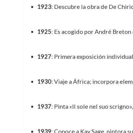
1923
: Descubre la obra de De Chiric
1925
: Es acogido por André Breton e
1927
: Primera exposición individual
1930
: Viaje a África; incorpora ele
1937
: Pinta «Il sole nel suo scrigno
1939
: Conoce a Kay Sage, pintora su