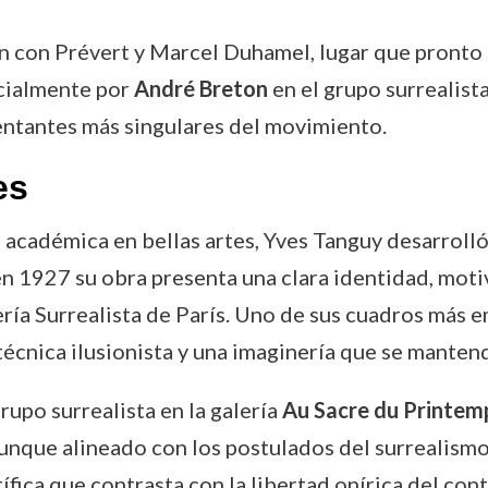
 con Prévert y Marcel Duhamel, lugar que pronto 
icialmente por
André Breton
en el grupo surrealista
entantes más singulares del movimiento.
es
 académica en bellas artes, Yves Tanguy desarrolló
n 1927 su obra presenta una clara identidad, motiv
ería Surrealista de París. Uno de sus cuadros más
técnica ilusionista y una imaginería que se mantend
rupo surrealista en la galería
Au Sacre du Printem
 aunque alineado con los postulados del surrealismo
ífica que contrasta con la libertad onírica del con