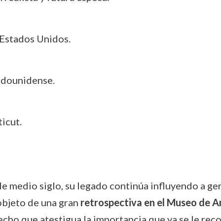
 Estados Unidos.
tadounidense.
icut.
e medio siglo, su legado continúa influyendo a gen
objeto de una gran
retrospectiva en el Museo de 
ho que atestigua la importancia que ya se le reco