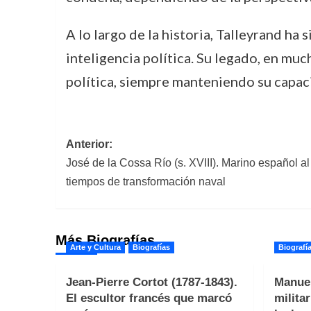
A lo largo de la historia, Talleyrand h
inteligencia política. Su legado, en much
política, siempre manteniendo su capaci
Navegación
Anterior:
José de la Cossa Río (s. XVIII). Marino español al
de
tiempos de transformación naval
entradas
Más Biografías
Arte y Cultura
Biografías
Biografí
Jean-Pierre Cortot (1787-1843).
Manuel
El escultor francés que marcó
milita