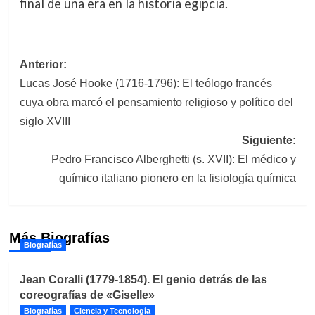
final de una era en la historia egipcia.
Navegación
Anterior:
Lucas José Hooke (1716-1796): El teólogo francés
de
cuya obra marcó el pensamiento religioso y político del
entradas
siglo XVIII
Siguiente:
Pedro Francisco Alberghetti (s. XVII): El médico y
químico italiano pionero en la fisiología química
Más Biografías
Biografías
Jean Coralli (1779-1854). El genio detrás de las
coreografías de «Giselle»
Biografías
Ciencia y Tecnología