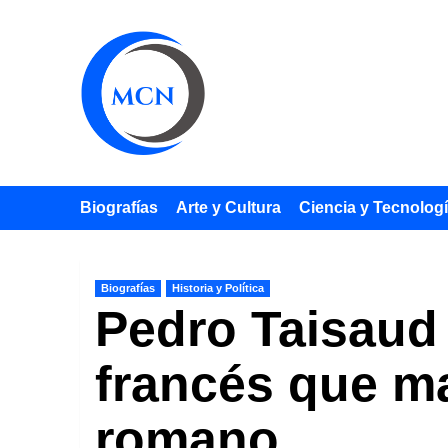
Saltar
al
contenido
Biografías
Arte y Cultura
Ciencia y Tecnolog
Biografías
Historia y Política
Pedro Taisaud 
francés que ma
romano