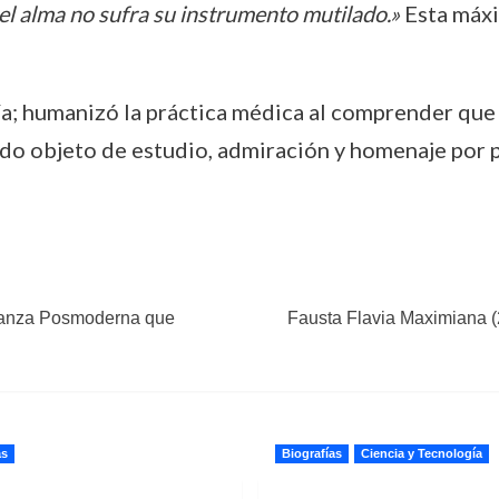
 el alma no sufra su instrumento mutilado.»
Esta máxim
gía; humanizó la práctica médica al comprender qu
iendo objeto de estudio, admiración y homenaje por 
Danza Posmoderna que
Fausta Flavia Maximiana (
as
Biografías
Ciencia y Tecnología