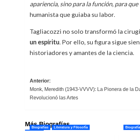
apariencia, sino para la función, para que
humanista que guiaba su labor.
Tagliacozzi no solo transformó la ciru
un espíritu
. Por ello, su figura sigue s
historiadores y amantes de la ciencia.
Navegación
Anterior:
Monk, Meredith (1943-VVVV): La Pionera de la 
de
Revolucionó las Artes
entradas
Más Biografías
Biografías
Literatura y Filosofía
Biografí