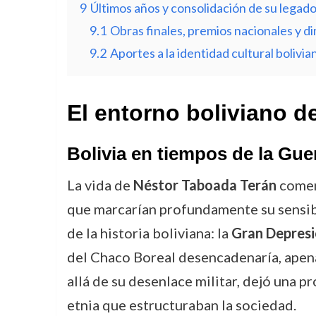
9
Últimos años y consolidación de su legad
9.1
Obras finales, premios nacionales y d
9.2
Aportes a la identidad cultural bolivia
El entorno boliviano d
Bolivia en tiempos de la Gue
La vida de
Néstor Taboada Terán
come
que marcarían profundamente su sensibil
de la historia boliviana: la
Gran Depres
del Chaco Boreal desencadenaría, apena
allá de su desenlace militar, dejó una p
etnia que estructuraban la sociedad.