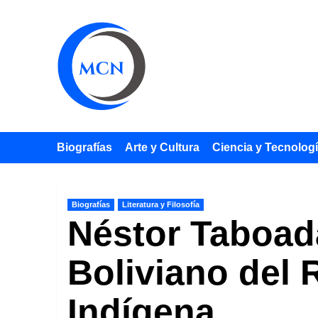
Saltar
al
contenido
Biografías
Arte y Cultura
Ciencia y Tecnolog
Biografías
Literatura y Filosofía
Néstor Taboad
Boliviano del 
Indígena