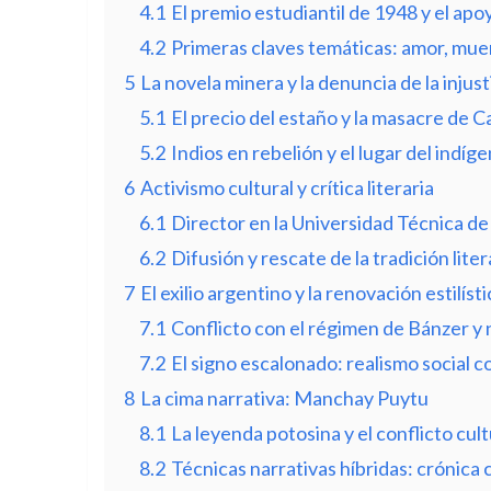
4.1
El premio estudiantil de 1948 y el ap
4.2
Primeras claves temáticas: amor, muert
5
La novela minera y la denuncia de la injust
5.1
El precio del estaño y la masacre de C
5.2
Indios en rebelión y el lugar del indíge
6
Activismo cultural y crítica literaria
6.1
Director en la Universidad Técnica de 
6.2
Difusión y rescate de la tradición liter
7
El exilio argentino y la renovación estilísti
7.1
Conflicto con el régimen de Bánzer y 
7.2
El signo escalonado: realismo social c
8
La cima narrativa: Manchay Puytu
8.1
La leyenda potosina y el conflicto cul
8.2
Técnicas narrativas híbridas: crónica 