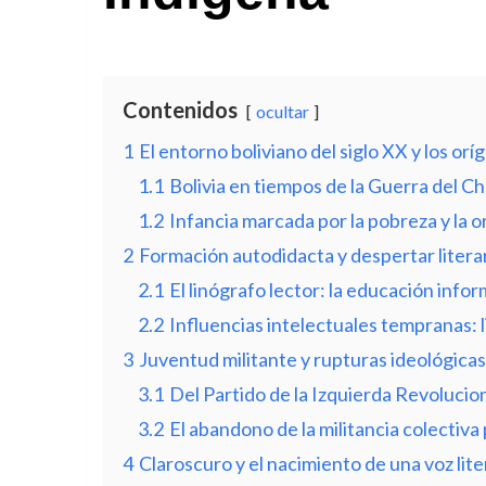
Contenidos
ocultar
1
El entorno boliviano del siglo XX y los o
1.1
Bolivia en tiempos de la Guerra del C
1.2
Infancia marcada por la pobreza y la 
2
Formación autodidacta y despertar litera
2.1
El linógrafo lector: la educación infor
2.2
Influencias intelectuales tempranas: li
3
Juventud militante y rupturas ideológicas
3.1
Del Partido de la Izquierda Revolucion
3.2
El abandono de la militancia colectiva p
4
Claroscuro y el nacimiento de una voz lite