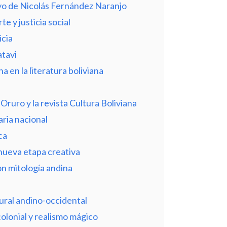
oyo de Nicolás Fernández Naranjo
e y justicia social
icia
atavi
na en la literatura boliviana
Oruro y la revista Cultura Boliviana
aria nacional
ca
nueva etapa creativa
on mitología andina
tural andino-occidental
colonial y realismo mágico