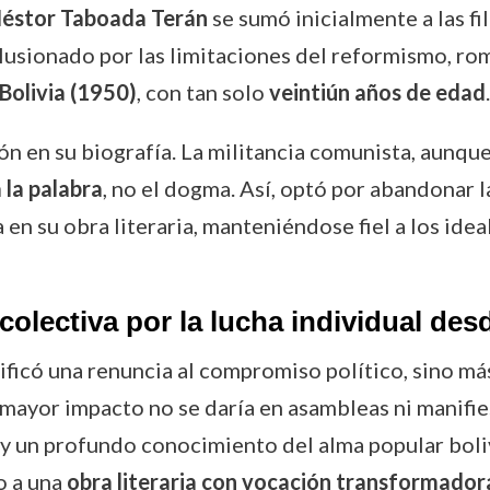
éstor Taboada Terán
se sumó inicialmente a las fi
ilusionado por las limitaciones del reformismo, ro
Bolivia (1950)
, con tan solo
veintiún años de edad
.
ón en su biografía. La militancia comunista, aunque
la palabra
, no el dogma. Así, optó por abandonar la
en su obra literaria, manteniéndose fiel a los idea
olectiva por la lucha individual desde
ificó una renuncia al compromiso político, sino má
ayor impacto no se daría en asambleas ni manifiest
 y un profundo conocimiento del alma popular boliv
o a una
obra literaria con vocación transformador