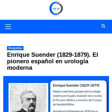
Saltar
al
contenido
Menú
primario
Biografías
Enrique Suender (1829-1879). El
pionero español en urología
moderna