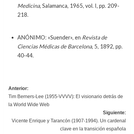
Medicina
, Salamanca, 1965, vol. I, pp. 209-
218.
ANÓNIMO: «Suender», en
Revista de
Ciencias Médicas de Barcelona
, 5, 1892, pp.
40-44.
Navegación
Anterior:
Tim Berners-Lee (1955-VVVV): El visionario detrás de
de
la World Wide Web
entradas
Siguiente:
Vicente Enrique y Tarancón (1907-1994). Un cardenal
clave en la transición española