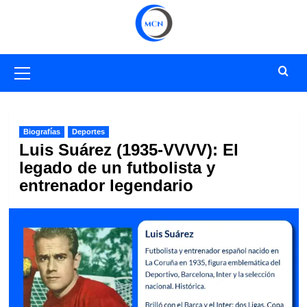
Saltar
al
contenido
Menú
primario
Biografías
Deportes
Luis Suárez (1935-VVVV): El
legado de un futbolista y
entrenador legendario