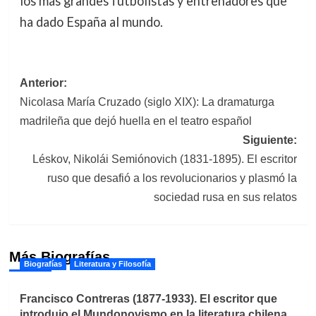
los más grandes futbolistas y entrenadores que
ha dado España al mundo.
Navegación
Anterior:
Nicolasa María Cruzado (siglo XIX): La dramaturga
de
madrileña que dejó huella en el teatro español
entradas
Siguiente:
Léskov, Nikolái Semiónovich (1831-1895). El escritor
ruso que desafió a los revolucionarios y plasmó la
sociedad rusa en sus relatos
Más Biografías
Biografías
Literatura y Filosofía
Francisco Contreras (1877-1933). El escritor que
introdujo el Mundonovismo en la literatura chilena