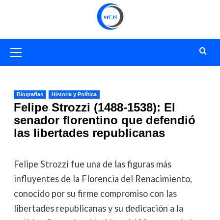
Saltar
al
contenido
Menú
primario
Biografías
Historia y Política
Felipe Strozzi (1488-1538): El
senador florentino que defendió
las libertades republicanas
Felipe Strozzi fue una de las figuras más
influyentes de la Florencia del Renacimiento,
conocido por su firme compromiso con las
libertades republicanas y su dedicación a la