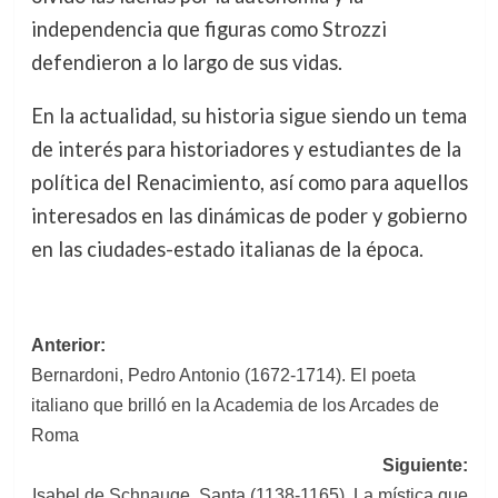
independencia que figuras como Strozzi
defendieron a lo largo de sus vidas.
En la actualidad, su historia sigue siendo un tema
de interés para historiadores y estudiantes de la
política del Renacimiento, así como para aquellos
interesados en las dinámicas de poder y gobierno
en las ciudades-estado italianas de la época.
Navegación
Anterior:
Bernardoni, Pedro Antonio (1672-1714). El poeta
de
italiano que brilló en la Academia de los Arcades de
entradas
Roma
Siguiente:
Isabel de Schnauge, Santa (1138-1165). La mística que