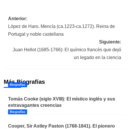
Navegación
Anterior:
López de Haro, Mencía (ca.1223-ca.1272). Reina de
de
Portugal y noble castellana
entradas
Siguiente:
Juan Hellot (1685-1766): El químico francés que dejó
un legado en la ciencia
Más Biografías
Biografías
Tomás Cooke (siglo XVIII): El místico inglés y sus
extravagantes creencias
Biografías
Cooper, Sir Astley Paston (1768-1841). El pionero