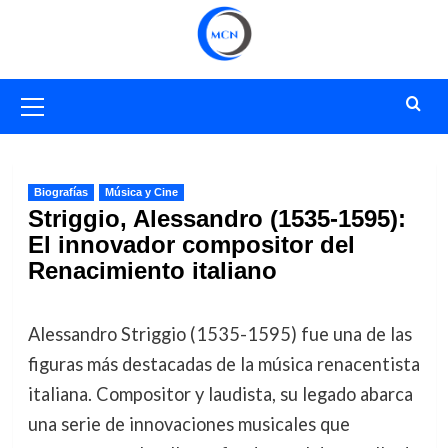
Saltar
al
contenido
Menú
primario
Biografías
Música y Cine
Striggio, Alessandro (1535-1595):
El innovador compositor del
Renacimiento italiano
Alessandro Striggio (1535-1595) fue una de las
figuras más destacadas de la música renacentista
italiana. Compositor y laudista, su legado abarca
una serie de innovaciones musicales que