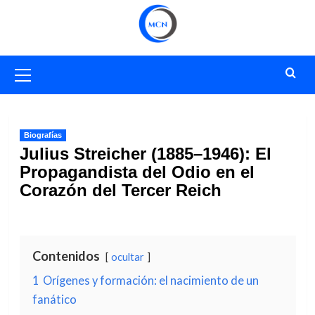
Saltar
al
contenido
Menú
primario
Biografías
Julius Streicher (1885–1946): El
Propagandista del Odio en el
Corazón del Tercer Reich
Contenidos
ocultar
1
Orígenes y formación: el nacimiento de un
fanático