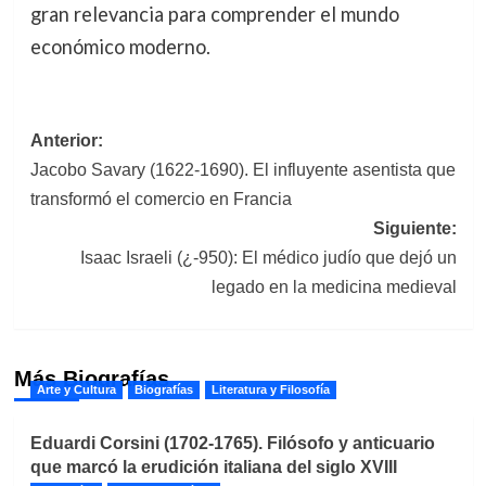
gran relevancia para comprender el mundo
económico moderno.
Navegación
Anterior:
Jacobo Savary (1622-1690). El influyente asentista que
de
transformó el comercio en Francia
entradas
Siguiente:
Isaac Israeli (¿-950): El médico judío que dejó un
legado en la medicina medieval
Más Biografías
Arte y Cultura
Biografías
Literatura y Filosofía
Eduardi Corsini (1702-1765). Filósofo y anticuario
que marcó la erudición italiana del siglo XVIII