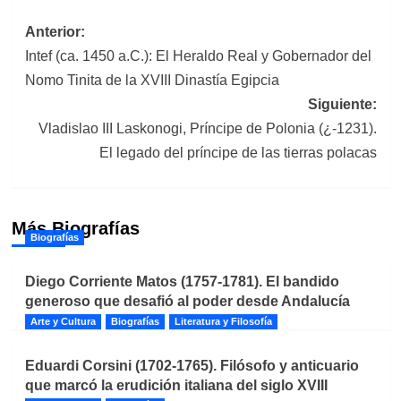
Navegación
Anterior:
Intef (ca. 1450 a.C.): El Heraldo Real y Gobernador del
de
Nomo Tinita de la XVIII Dinastía Egipcia
entradas
Siguiente:
Vladislao III Laskonogi, Príncipe de Polonia (¿-1231).
El legado del príncipe de las tierras polacas
Más Biografías
Biografías
Diego Corriente Matos (1757-1781). El bandido
generoso que desafió al poder desde Andalucía
Arte y Cultura
Biografías
Literatura y Filosofía
Eduardi Corsini (1702-1765). Filósofo y anticuario
que marcó la erudición italiana del siglo XVIII