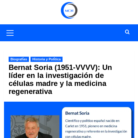
Saltar
al
contenido
Menú
primario
Biografías
Historia y Política
Bernat Soria (1951-VVVV): Un
líder en la investigación de
células madre y la medicina
regenerativa