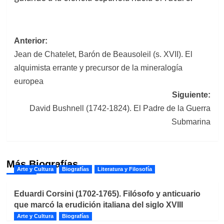
Navegación
Anterior:
Jean de Chatelet, Barón de Beausoleil (s. XVII). El
de
alquimista errante y precursor de la mineralogía
entradas
europea
Siguiente:
David Bushnell (1742-1824). El Padre de la Guerra
Submarina
Más Biografías
Arte y Cultura
Biografías
Literatura y Filosofía
Eduardi Corsini (1702-1765). Filósofo y anticuario
que marcó la erudición italiana del siglo XVIII
Arte y Cultura
Biografías