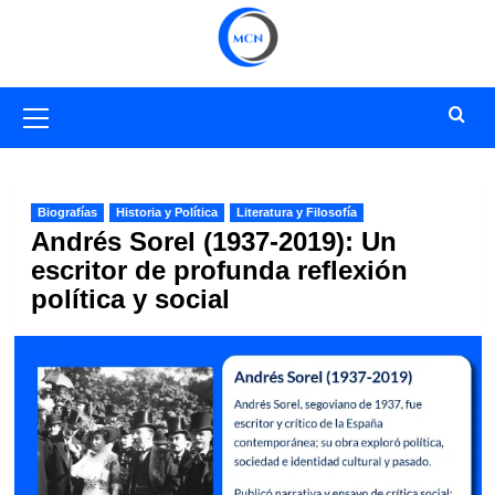
Saltar
al
contenido
Menú
primario
Biografías
Historia y Política
Literatura y Filosofía
Andrés Sorel (1937-2019): Un
escritor de profunda reflexión
política y social