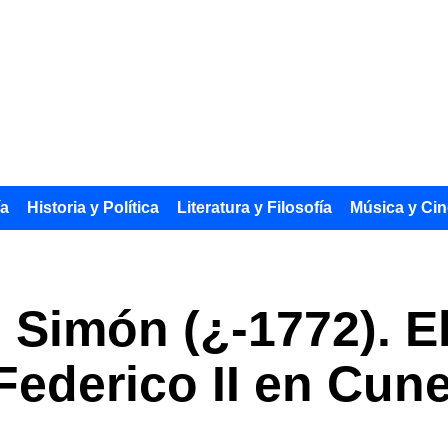
ía
Historia y Política
Literatura y Filosofía
Música y Cin
o Simón (¿-1772). 
Federico II en Cun