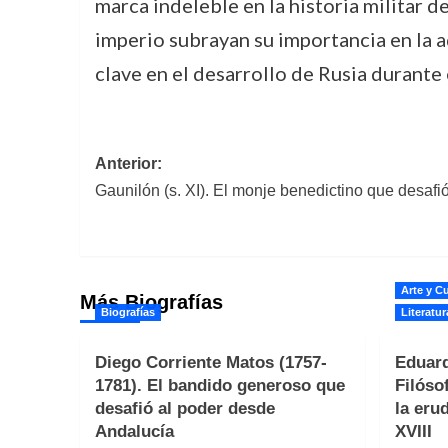
marca indeleble en la historia militar d
imperio subrayan su importancia en la a
clave en el desarrollo de Rusia durante e
Navegación
Anterior:
Gaunilón (s. XI). El monje benedictino que desaf
de
entradas
Arte y Cu
Más Biografías
Biografías
Literatur
Diego Corriente Matos (1757-
Eduard
1781). El bandido generoso que
Filóso
desafió al poder desde
la erud
Andalucía
XVIII