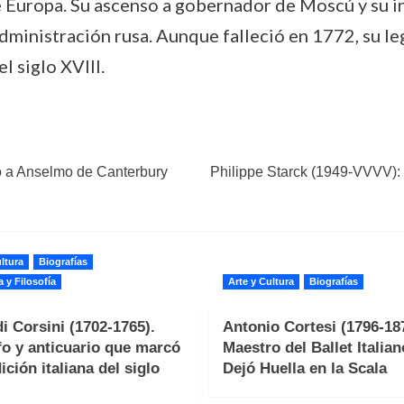
e Europa. Su ascenso a gobernador de Moscú y su inf
dministración rusa. Aunque falleció en 1772, su l
l siglo XVIII.
ió a Anselmo de Canterbury
Philippe Starck (1949-VVVV):
ltura
Biografías
a y Filosofía
Arte y Cultura
Biografías
i Corsini (1702-1765).
Antonio Cortesi (1796-187
fo y anticuario que marcó
Maestro del Ballet Italia
ición italiana del siglo
Dejó Huella en la Scala