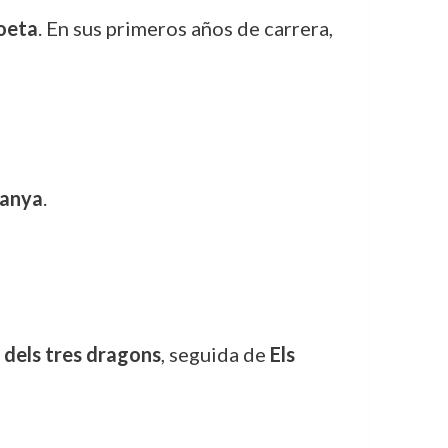
oeta
. En sus primeros años de carrera,
panya
.
s dels tres dragons
, seguida de
Els