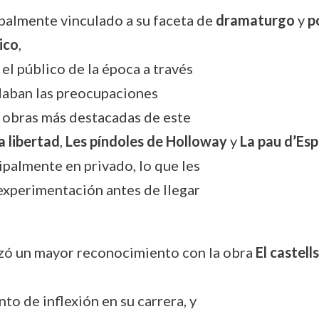
ipalmente vinculado a su faceta de
dramaturgo
y
p
ico
,
el público de la época a través
rdaban las preocupaciones
s obras más destacadas de este
a libertad
,
Les píndoles de Holloway
y
La pau d’Es
palmente en privado, lo que les
experimentación antes de llegar
zó un mayor reconocimiento con la obra
El castell
to de inflexión en su carrera, y