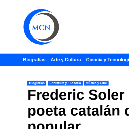
Saltar
al
contenido
Biografías
Arte y Cultura
Ciencia y Tecnolog
Biografías
Literatura y Filosofía
Música y Cine
Frederic Soler
poeta catalán 
popular