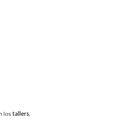
n los
tallers
,