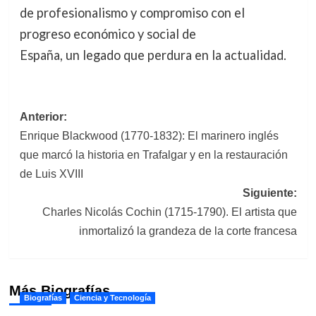
de profesionalismo y compromiso con el
progreso económico y social de
España, un legado que perdura en la actualidad.
Navegación
Anterior:
Enrique Blackwood (1770-1832): El marinero inglés
de
que marcó la historia en Trafalgar y en la restauración
entradas
de Luis XVIII
Siguiente:
Charles Nicolás Cochin (1715-1790). El artista que
inmortalizó la grandeza de la corte francesa
Más Biografías
Biografías
Ciencia y Tecnología