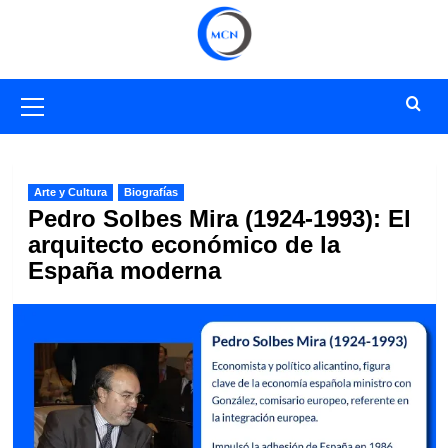
Saltar
al
contenido
Menú
primario
Arte y Cultura
Biografías
Pedro Solbes Mira (1924-1993): El
arquitecto económico de la
España moderna