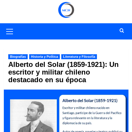
Saltar
al
contenido
Menú
primario
Biografías
Historia y Política
Literatura y Filosofía
Alberto del Solar (1859-1921): Un
escritor y militar chileno
destacado en su época