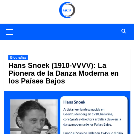
Saltar
al
contenido
Menú
primario
Biografías
Hans Snoek (1910-VVVV): La
Pionera de la Danza Moderna en
los Países Bajos