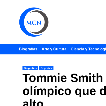
Saltar
al
contenido
Biografías
Arte y Cultura
Ciencia y Tecnolog
Biografías
Deportes
Tommie Smith 
olímpico que d
alto