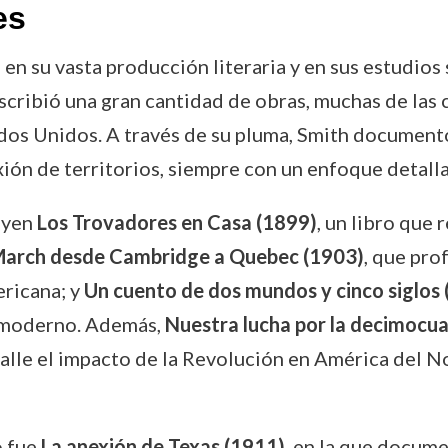
es
 en su vasta producción literaria y en sus estudios
scribió una gran cantidad de obras, muchas de las 
dos Unidos. A través de su pluma, Smith documentó
xión de territorios, siempre con un enfoque detall
uyen
Los Trovadores en Casa (1899)
, un libro que 
March desde Cambridge a Quebec (1903)
, que pro
ricana; y
Un cuento de dos mundos y cinco siglos
l moderno. Además,
Nuestra lucha por la decimocua
alle el impacto de la Revolución en América del No
o fue
La anexión de Texas (1911)
, en la que docume