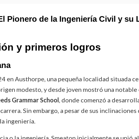
 Pionero de la Ingeniería Civil y su
ión y primeros logros
ana
24 en Austhorpe, una pequeña localidad situada ce
e origen modesto, y desde joven mostró una notable
eeds Grammar School
, donde comenzó a desarrollar
 carrera. Sin embargo, a pesar de sus inclinaciones 
a ingeniería.
encia o la ingeniería, Smeaton inicialmente se unió