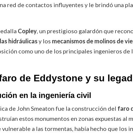
a red de contactos influyentes y le brindó una pl
medalla
Copley
, un prestigioso galardón que recono
as hidráulicas
y los
mecanismos de molinos de vi
sición como uno de los principales ingenieros de 
 faro de Eddystone y su lega
ión en la ingeniería civil
tica de John Smeaton fue la construcción del
faro 
struían estos monumentos en zonas expuestas al mar
ulnerable a las tormentas, había hecho que los int