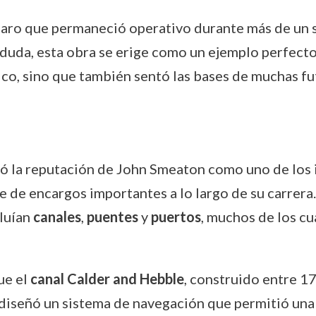
 faro que permaneció operativo durante más de un s
n duda, esta obra se erige como un ejemplo perfecto
ico, sino que también sentó las bases de muchas fu
dó la reputación de John Smeaton como uno de los
ie de encargos importantes a lo largo de su carrera.
cluían
canales
,
puentes
y
puertos
, muchos de los c
ue el
canal Calder and Hebble
, construido entre 1
diseñó un sistema de navegación que permitió una 