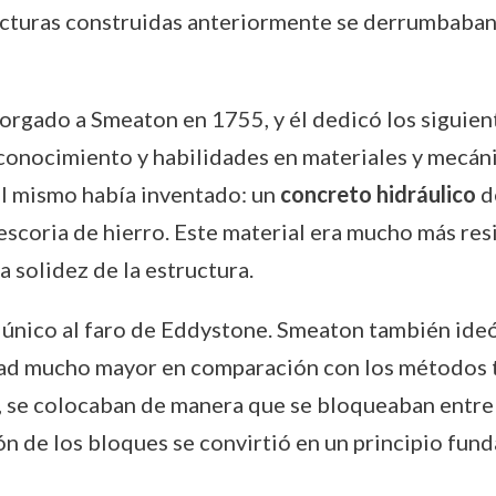
ructuras construidas anteriormente se derrumbaba
torgado a Smeaton en 1755, y él dedicó los siguient
onocimiento y habilidades en materiales y mecánic
l mismo había inventado: un
concreto hidráulico
de
y escoria de hierro. Este material era mucho más res
a solidez de la estructura.
zo único al faro de Eddystone. Smeaton también ide
ad mucho mayor en comparación con los métodos tr
o, se colocaban de manera que se bloqueaban entre 
ón de los bloques se convirtió en un principio fun