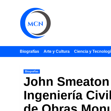
Saltar
al
contenido
Biografías
Arte y Cultura
Ciencia y Tecnolog
Biografías
John Smeaton (
Ingeniería Civ
de Obras Mon