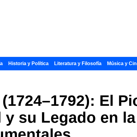
ía
Historia y Política
Literatura y Filosofía
Música y Cin
1724–1792): El Pi
il y su Legado en l
umentales