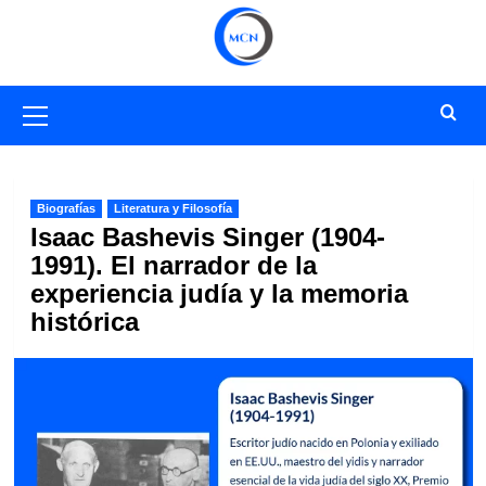
Saltar
al
contenido
Menú
primario
Biografías
Literatura y Filosofía
Isaac Bashevis Singer (1904-
1991). El narrador de la
experiencia judía y la memoria
histórica