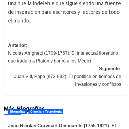
una huella indeleble que sigue siendo una fuente
de inspiración para escritores y lectores de todo
el mundo.
Navegación
Anterior:
Nicolás Arrighetti (1709-1767). El intelectual florentino
de
que tradujo a Platón y honró a los Médici
entradas
Siguiente:
Juan VIII, Papa (872-882). El pontífice en tiempos de
invasiones y conflictos
Más Biografías
Biografías
Ciencia y Tecnología
Jean Nicolas Corvisart-Desmarets (1755-1821): El