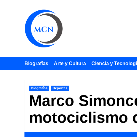
Saltar
al
contenido
Biografías
Arte y Cultura
Ciencia y Tecnolog
Biografías
Deportes
Marco Simoncel
motociclismo q