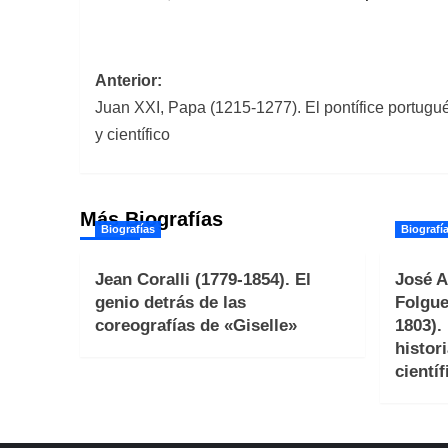
Navegación
Anterior:
Juan XXI, Papa (1215-1277). El pontífice portugué
de
y científico
entradas
Más Biografías
Biografías
Biografí
Jean Coralli (1779-1854). El
José A
genio detrás de las
Folgue
coreografías de «Giselle»
1803).
histori
científ