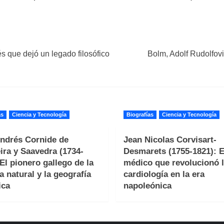
s que dejó un legado filosófico
Bolm, Adolf Rudolfovi
as
Ciencia y Tecnología
Biografías
Ciencia y Tecnología
ndrés Cornide de
Jean Nicolas Corvisart-
ira y Saavedra (1734-
Desmarets (1755-1821): E
 El pionero gallego de la
médico que revolucionó 
a natural y la geografía
cardiología en la era
ica
napoleónica