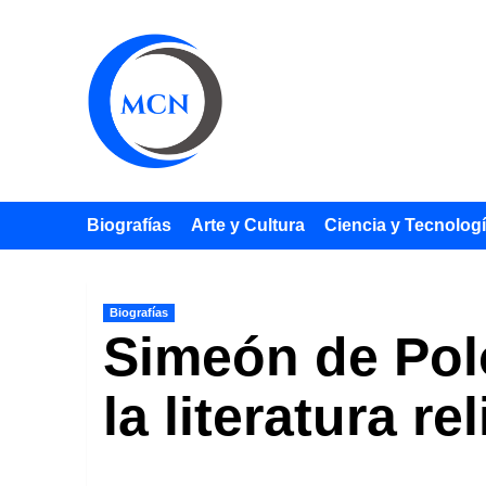
Saltar
al
contenido
Biografías
Arte y Cultura
Ciencia y Tecnolog
Biografías
Simeón de Polo
la literatura re