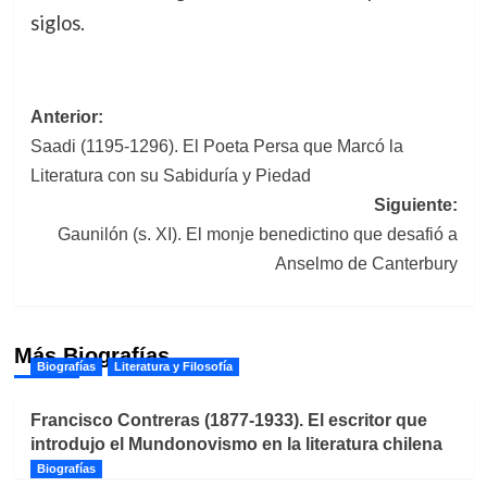
siglos.
Navegación
Anterior:
Saadi (1195-1296). El Poeta Persa que Marcó la
de
Literatura con su Sabiduría y Piedad
entradas
Siguiente:
Gaunilón (s. XI). El monje benedictino que desafió a
Anselmo de Canterbury
Más Biografías
Biografías
Literatura y Filosofía
Francisco Contreras (1877-1933). El escritor que
introdujo el Mundonovismo en la literatura chilena
Biografías