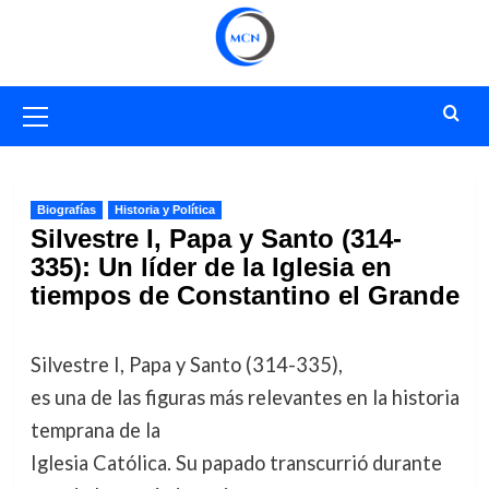
Saltar
al
contenido
Menú
primario
Biografías
Historia y Política
Silvestre I, Papa y Santo (314-
335): Un líder de la Iglesia en
tiempos de Constantino el Grande
Silvestre I, Papa y Santo (314-335),
es una de las figuras más relevantes en la historia
temprana de la
Iglesia Católica. Su papado transcurrió durante