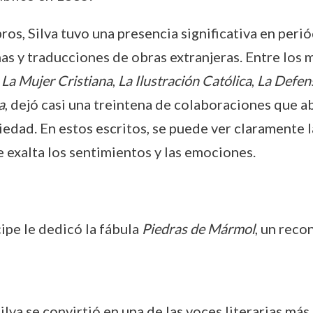
bros, Silva tuvo una presencia significativa en per
s y traducciones de obras extranjeras. Entre los m
,
La Mujer Cristiana
,
La Ilustración Católica
,
La Defens
a
, dejó casi una treintena de colaboraciones que 
iedad. En estos escritos, se puede ver claramente 
 exalta los sentimientos y las emociones.
ipe le dedicó la fábula
Piedras de Mármol
, un reco
Silva se convirtió en una de las voces literarias m