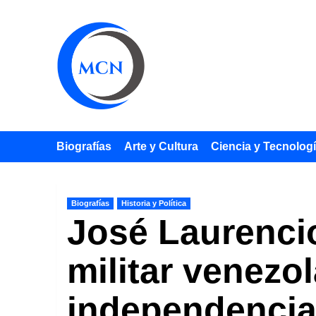
Saltar
al
contenido
Biografías
Arte y Cultura
Ciencia y Tecnolog
Biografías
Historia y Política
José Laurencio
militar venezo
independencia 