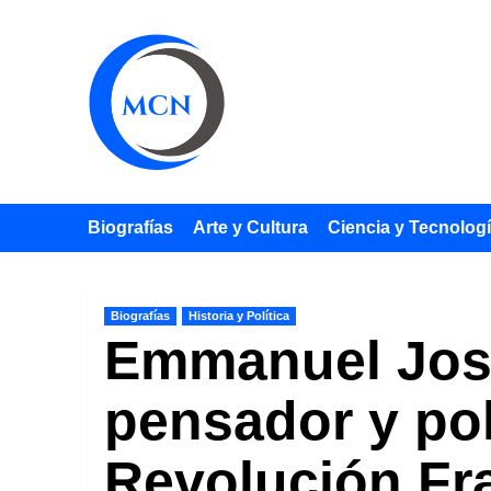
Saltar
al
contenido
Biografías
Arte y Cultura
Ciencia y Tecnolog
Biografías
Historia y Política
Emmanuel Jose
pensador y pol
Revolución Fr