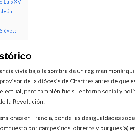
e Luis XVI
poleón
Sièyes:
stórico
ncia vivía bajo la sombra de un régimen monárquic
rovisor de la diócesis de Chartres antes de que es
electual, pero también fue su entorno social y polí
de la Revolución.
ensiones en Francia, donde las desigualdades soci
o, compuesto por campesinos, obreros y burguesía) e