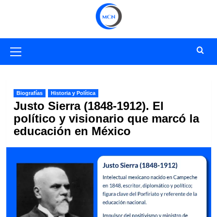
Saltar
al
contenido
Menú
primario
Biografías
Historia y Política
Justo Sierra (1848-1912). El
político y visionario que marcó la
educación en México