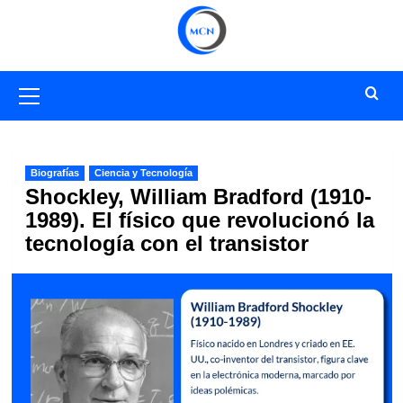
Saltar
al
contenido
Menú
primario
Biografías
Ciencia y Tecnología
Shockley, William Bradford (1910-
1989). El físico que revolucionó la
tecnología con el transistor